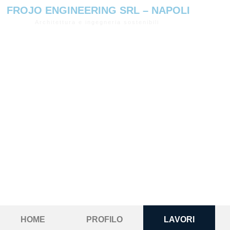
FROJO ENGINEERING SRL – NAPOLI
Architettura e ingegneria sostenibili
HOME
PROFILO
LAVORI